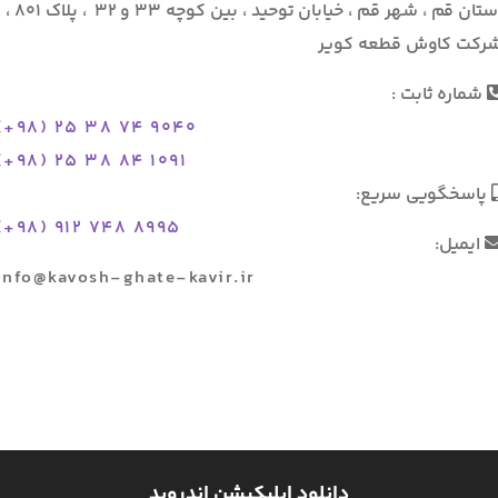
استان قم ، شهر قم ، خیابان توحید ، بین کوچه ۳۳ و ۳۲ ، پلاک ۸۰۱ ،
رکت کاوش قطعه کویر
شماره ثابت :
(+98) 25 38 74 9040
(+98) 25 38 84 1091
پاسخگویی سریع:
(+98) 912 748 8995
ایمیل:
info@kavosh-ghate-kavir.ir
دانلود اپلیکیشن اندروید