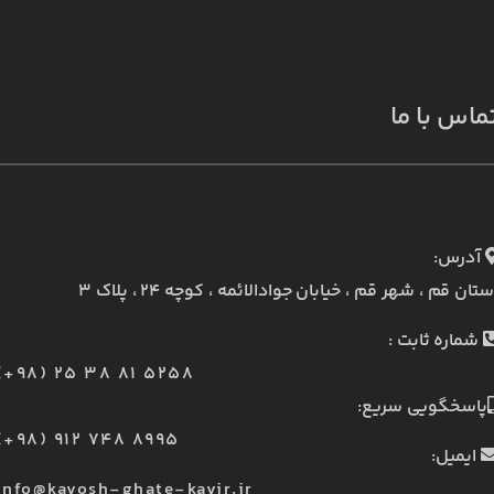
ماس با ما
آدرس:
ستان قم ، شهر قم ، خیابان جوادالائمه ، کوچه ۲۴ ، پلاک ۳
شماره ثابت :
(+98) 25 38 81 5258
پاسخگویی سریع:
(+98) 912 748 8995
ایمیل:
info@kavosh-ghate-kavir.ir