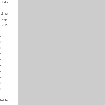
داخلی
در کا
عرضه 
که با 
ما اف