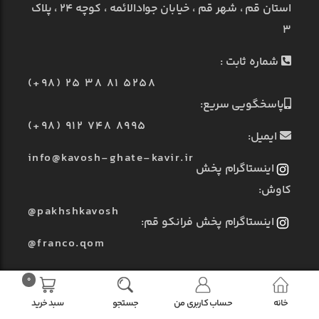
استان قم ، شهر قم ، خیابان جوادالائمه ، کوچه ۲۴ ، پلاک
۳
شماره ثابت :
(+98) 25 38 81 5258
پاسخگویی سریع:
(+98) 912 748 8995
ایمیل:
info@kavosh-ghate-kavir.ir
اینستاگرام پخش
کاوش:
@pakhshkavosh
اینستاگرام پخش فرانکو قم:
@franco.qom
0
خانه
حساب کاربری من
جستجو
سبد خرید