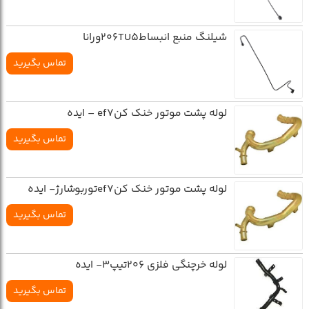
شيلنگ منبع انبساط206TU5ورانا
تماس بگیرید
لوله پشت موتور خنک کنef7 – ايده
تماس بگیرید
لوله پشت موتور خنک کنef7توربوشارژ- ايده
تماس بگیرید
لوله خرچنگي فلزي 206تيپ3- ايده
تماس بگیرید