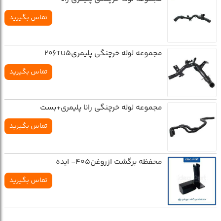
تماس بگیرید
مجموعه لوله خرچنگي پليمري206TU5
تماس بگیرید
مجموعه لوله خرچنگي رانا پليمري+بست
تماس بگیرید
محفظه برگشت ازروغن405- ايده
تماس بگیرید