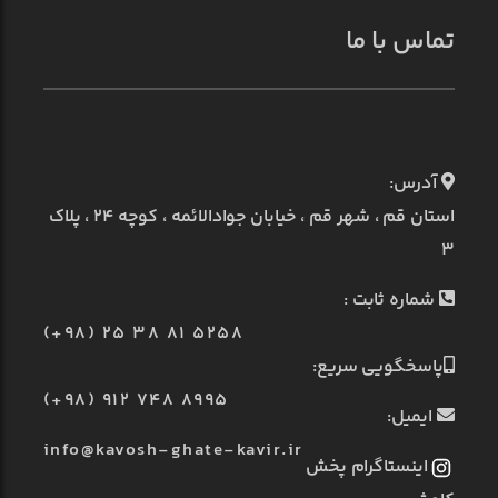
تماس با ما
آدرس:
استان قم ، شهر قم ، خیابان جوادالائمه ، کوچه ۲۴ ، پلاک
۳
شماره ثابت :
(+98) 25 38 81 5258
پاسخگویی سریع:
(+98) 912 748 8995
ایمیل:
info@kavosh-ghate-kavir.ir
اینستاگرام پخش