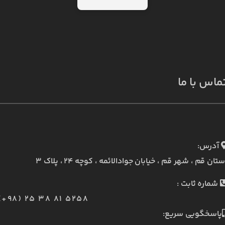
ماس با ما
آدرس:
ستان قم ، شهر قم ، خیابان جوادالائمه ، کوچه ۲۴ ، پلاک ۳
شماره ثابت :
(+98) 25 38 81 5258
پاسخگویی سریع: