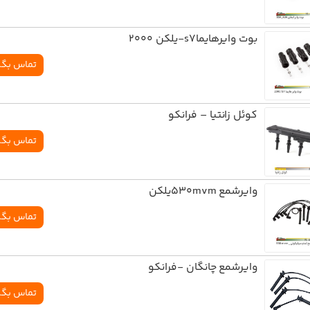
بوت وایرهایماs7-یلکن 2000
تماس بگی
کوئل زانتیا – فرانکو
تماس بگی
وايرشمع 530mvmيلکن
تماس بگی
وايرشمع چانگان -فرانکو
تماس بگی