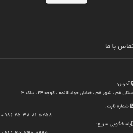
ماس با ما
آدرس:
ستان قم ، شهر قم ، خیابان جوادالائمه ، کوچه ۲۴ ، پلاک ۳
شماره ثابت :
(+98) 25 38 81 5258
پاسخگویی سریع: