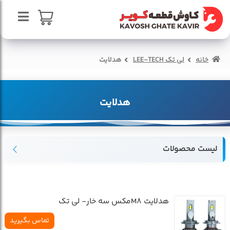
پرش
پرش
به
به
محتوا
ناوبری
صفحه اصلی
سبد خرید
خانه
لی تک LEE-TECH
هدلایت
درباره ما
تماس با ما
هدلایت
لیست محصولات
هدلايت M8مکس سه خار- لي تک
تماس بگیرید