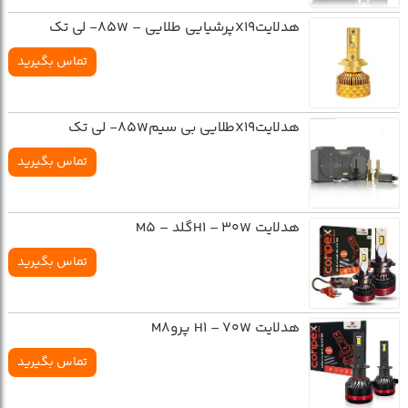
هدلايتX19پرشيايي طلايي – 85W- لي تک
تماس بگیرید
هدلايتX19طلايي بي سيم85W- لي تک
تماس بگیرید
هدلایت H1 – 30Wگلد – M5
تماس بگیرید
هدلایت H1 – 70W پروM8
تماس بگیرید