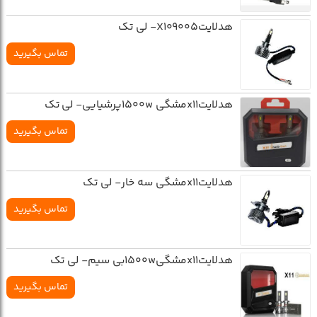
هدلايتX109005- لي تک
تماس بگیرید
هدلايتx11مشگي 1500wپرشيايي- لي تک
تماس بگیرید
هدلايتx11مشگي سه خار- لي تک
تماس بگیرید
هدلايتx11مشگي1500wبي سيم- لي تک
تماس بگیرید