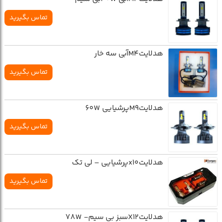
تماس بگیرید
هدلایتM4آبی سه خار
تماس بگیرید
هدلایتM9پرشیایی 60W
تماس بگیرید
هدلایتx10پرشیایی – لی تک
تماس بگیرید
هدلایتX12سبز بی سیم- 78W