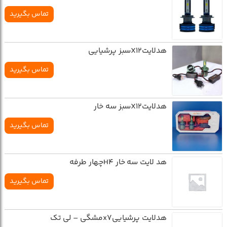
تماس بگیرید
هدلایتX12سبز پرشیایی
تماس بگیرید
هدلایتX12سبز سه خار
تماس بگیرید
هد لایت سه خار H4چهار طرفه
تماس بگیرید
هدلايت پرشياييx7مشگي – لي تک