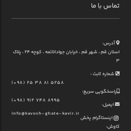
تماس با ما
آدرس:
استان قم ، شهر قم ، خیابان جوادالائمه ، کوچه ۲۴ ، پلاک
۳
شماره ثابت :
(+98) 25 38 81 5258
پاسخگویی سریع:
(+98) 912 748 8995
ایمیل:
info@kavosh-ghate-kavir.ir
اینستاگرام پخش
کاوش: