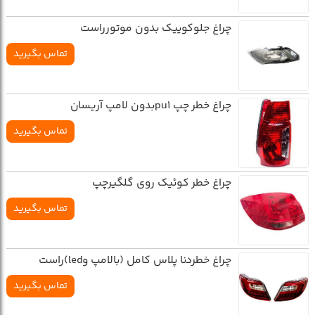
چراغ جلوکوييک بدون موتورراست
تماس بگیرید
چراغ خطر چپ pu1بدون لامپ آريسان
تماس بگیرید
چراغ خطر کوئيک روي گلگيرچپ
تماس بگیرید
چراغ خطردنا پلاس کامل (بالامپ وled)راست
تماس بگیرید