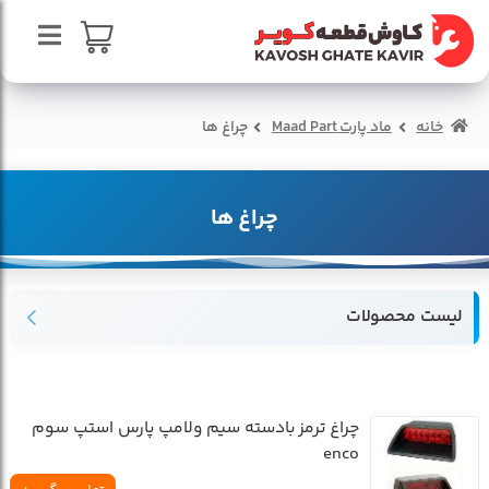
پرش
پرش
به
به
محتوا
ناوبری
صفحه اصلی
سبد خرید
خانه
ماد پارت Maad Part
چراغ ها
درباره ما
تماس با ما
چراغ ها
لیست محصولات
چراغ ترمز بادسته سيم ولامپ پارس استپ سوم
enco