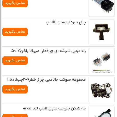
تماس بگیرید
چراغ نمره اريسان بالامپ
تماس بگیرید
رله دوبل شیشه ای چراغدار امپربالا یلکن5017
تماس بگیرید
مجموعه سوکت جالامپي چراغ خطر206چپhb,sd
تماس بگیرید
مه شکن جلوچپ بدون لامپ تيبا enco