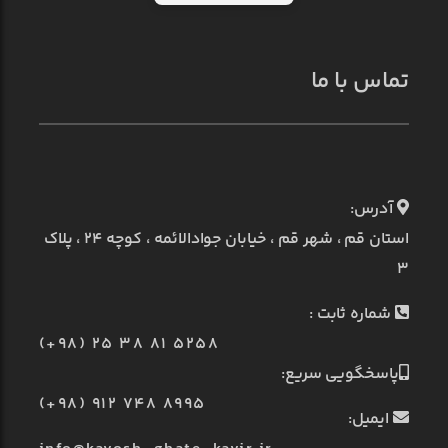
تماس با ما
آدرس:
استان قم ، شهر قم ، خیابان جوادالائمه ، کوچه ۲۴ ، پلاک
۳
شماره ثابت :
(+98) 25 38 81 5258
پاسخگویی سریع:
(+98) 912 748 8995
ایمیل: