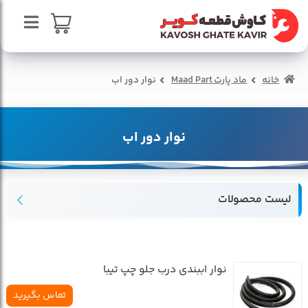
پرش
پرش
به
به
محتوا
ناوبری
صفحه اصلی
سبد خرید
خانه
ماد پارت Maad Part
نوار دور اب
درباره ما
تماس با ما
نوار دور اب
لیست محصولات
نوار اببندي درب جلو چپ تيبا
تماس بگیرید