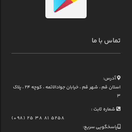
تماس با ما
آدرس:
استان قم ، شهر قم ، خیابان جوادالائمه ، کوچه ۲۴ ، پلاک
۳
شماره ثابت :
(+98) 25 38 81 5258
پاسخگویی سریع: