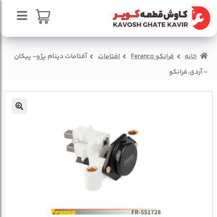
پرش
پرش
به
به
محتوا
ناوبری
صفحه اصلی
سبد خرید
خانه
فرانکو Feranco
افتامات
آفتامات دینام پژو- پیکان
درباره ما
– آردی.فرانکو
تماس با ما
🔍