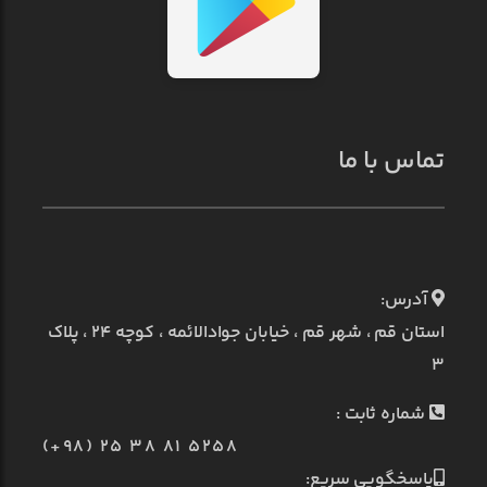
تماس با ما
آدرس:
استان قم ، شهر قم ، خیابان جوادالائمه ، کوچه ۲۴ ، پلاک
۳
شماره ثابت :
(+98) 25 38 81 5258
پاسخگویی سریع: