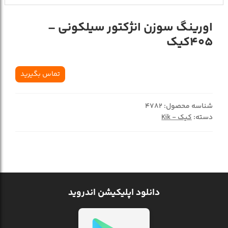
اورينگ سوزن انژکتور سيلکوني –
405کيک
تماس بگیرید
شناسه محصول:
4782
دسته:
کیک - Kik
دانلود اپلیکیشن اندروید