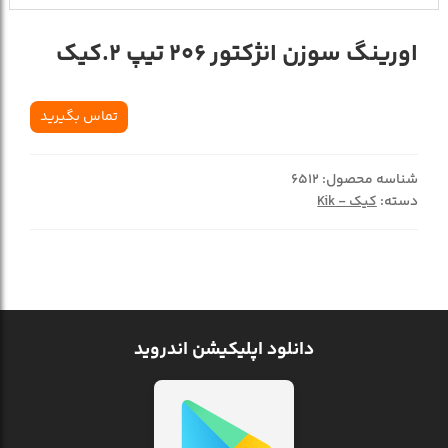
اورينگ سوزن انژکتور 206 تيپ 2.کيک
تماس بگیرید
شناسه محصول:
6512
دسته:
کیک - Kik
دانلود اپلیکیشن اندروید