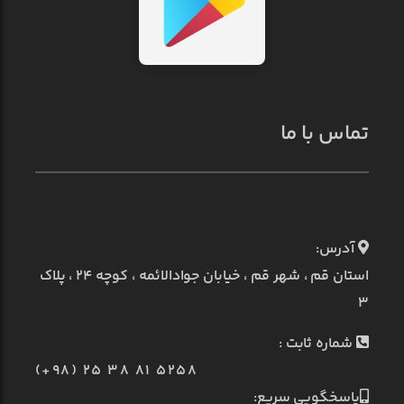
تماس با ما
آدرس:
استان قم ، شهر قم ، خیابان جوادالائمه ، کوچه ۲۴ ، پلاک
۳
شماره ثابت :
(+98) 25 38 81 5258
پاسخگویی سریع: