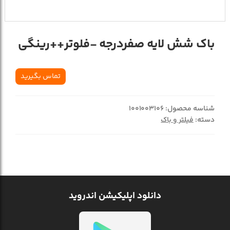
باک شش لايه صفردرجه -فلوتر++رينگي
تماس بگیرید
شناسه محصول:
1001003106
دسته:
فیلتر و باک
دانلود اپلیکیشن اندروید