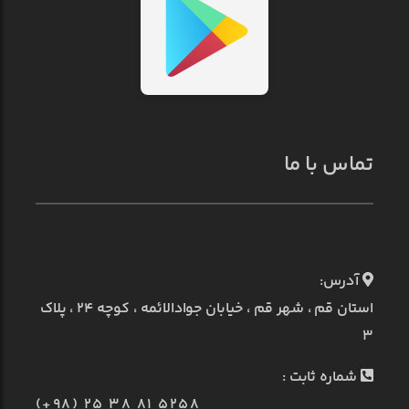
تماس با ما
آدرس:
استان قم ، شهر قم ، خیابان جوادالائمه ، کوچه ۲۴ ، پلاک
۳
شماره ثابت :
(+98) 25 38 81 5258