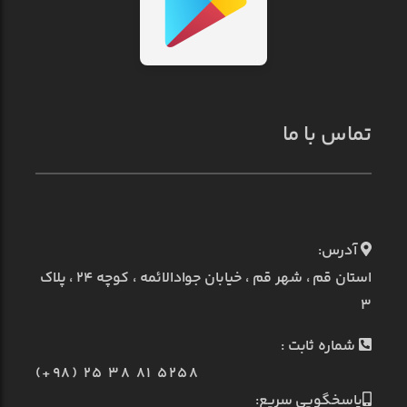
تماس با ما
آدرس:
استان قم ، شهر قم ، خیابان جوادالائمه ، کوچه ۲۴ ، پلاک
۳
شماره ثابت :
(+98) 25 38 81 5258
پاسخگویی سریع: