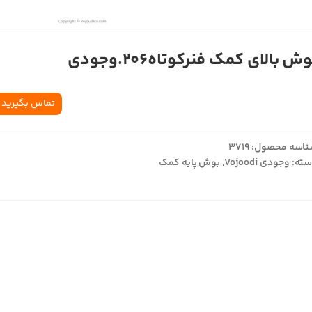
ش بالای کمک فنرکوتاه206.وجودی
تماس بگیرید
اسه محصول:
3719
ته:
وجودی Vojoodi
,
بوش پایه کمک