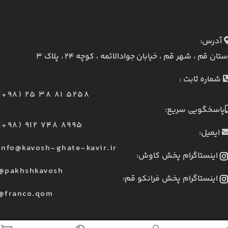
آدرس:
ستان قم ، شهر قم ، خیابان جوادالائمه ، کوچه ۲۴ ، پلاک ۳
شماره ثابت :
(+98) 25 38 81 5258
پاسخگویی سریع:
(+98) 912 748 8995
ایمیل:
info@kavosh-ghate-kavir.ir
اینستاگرام پخش کاوش:
@pakhshkavosh
اینستاگرام پخش فرانکو قم:
@franco.qom