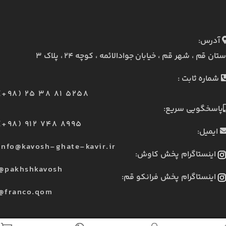
آدرس:
ستان قم ، شهر قم ، خیابان جوادالائمه ، کوچه ۲۴ ، پلاک ۳
شماره ثابت :
(+98) 25 38 81 5258
پاسخگویی سریع:
(+98) 912 748 8995
ایمیل:
info@kavosh-ghate-kavir.ir
اینستاگرام پخش کاوش:
@pakhshkavosh
اینستاگرام پخش فرانکو قم:
@franco.qom