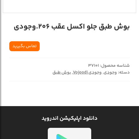
بوش طبق جلو اکسل عقب 206.وجودي
تماس بگیرید
شناسه محصول:
37101
دسته:
وجودی
,
وجودی Vojoodi
,
بوش طبق
دانلود اپلیکیشن اندروید