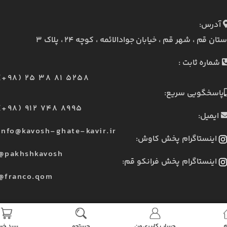
آدرس:
ستان قم ، شهر قم ، خیابان جوادالائمه ، کوچه ۲۴ ، پلاک ۳
شماره ثابت :
(+98) 25 38 81 5258
پاسخگویی سریع:
(+98) 912 748 8995
ایمیل:
info@kavosh-ghate-kavir.ir
اینستاگرام پخش کاوش:
@pakhshkavosh
اینستاگرام پخش فرانکو قم:
@franco.qom
ه
حساب کاربری من
جستجو
سبد خری