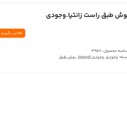
وش طبق راست زانتيا.وجودي
تماس بگیرید
اسه محصول:
3958
ته:
وجودی
,
وجودی Vojoodi
,
بوش طبق