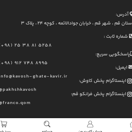
آدرس:
ستان قم ، شهر قم ، خیابان جوادالائمه ، کوچه ۲۴ ، پلاک ۳
شماره ثابت :
(+98) 25 38 81 5258
پاسخگویی سریع:
(+98) 912 748 8995
ایمیل:
info@kavosh-ghate-kavir.ir
اینستاگرام پخش کاوش:
@pakhshkavosh
اینستاگرام پخش فرانکو قم:
@franco.qom
ه
حساب کاربری من
جستجو
سبد خری