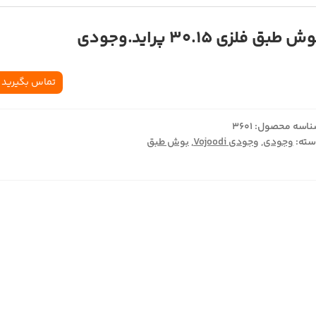
ش طبق فلزي 30.15 پرايد.وجودي
تماس بگیرید
اسه محصول:
3601
ته:
وجودی
,
وجودی Vojoodi
,
بوش طبق