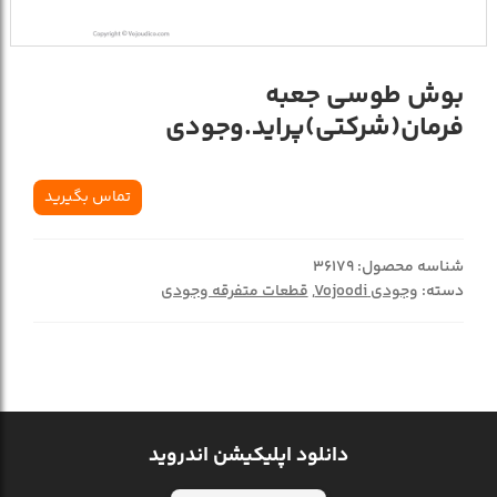
بوش طوسی جعبه
فرمان(شرکتی)پراید.وجودی
تماس بگیرید
شناسه محصول:
36179
دسته:
وجودی Vojoodi
,
قطعات متفرقه وجودی
دانلود اپلیکیشن اندروید