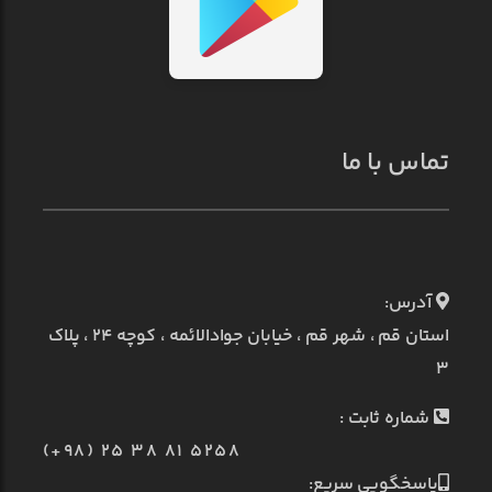
تماس با ما
آدرس:
استان قم ، شهر قم ، خیابان جوادالائمه ، کوچه ۲۴ ، پلاک
۳
شماره ثابت :
(+98) 25 38 81 5258
پاسخگویی سریع: