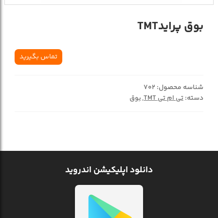
بوق پرايدTMT
تماس بگیرید
شناسه محصول:
702
دسته:
تی ام تی TMT
,
بوق
دانلود اپلیکیشن اندروید