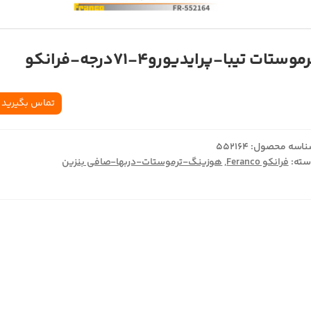
موستات تیبا-پرایدیورو4-71درجه-فرانکو
تماس بگیرید
اسه محصول:
552164
ته:
فرانکو Feranco
,
هوزینگ-ترموستات-دربها-صافی بنزین