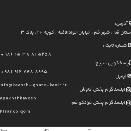
آدرس:
ستان قم ، شهر قم ، خیابان جوادالائمه ، کوچه ۲۴ ، پلاک ۳
شماره ثابت :
(+98) 25 38 81 5258
پاسخگویی سریع:
(+98) 912 748 8995
ایمیل:
info@kavosh-ghate-kavir.ir
اینستاگرام پخش کاوش:
@pakhshkavosh
اینستاگرام پخش فرانکو قم:
@franco.qom