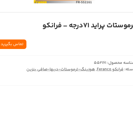
موستات پراید 71درجه – فرانکو
تماس بگیرید
اسه محصول:
552161
ته:
فرانکو Feranco
,
هوزینگ-ترموستات-دربها-صافی بنزین