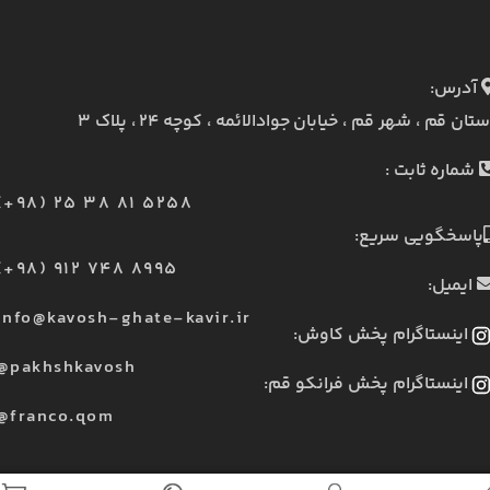
آدرس:
ستان قم ، شهر قم ، خیابان جوادالائمه ، کوچه ۲۴ ، پلاک ۳
شماره ثابت :
(+98) 25 38 81 5258
پاسخگویی سریع:
(+98) 912 748 8995
ایمیل:
info@kavosh-ghate-kavir.ir
اینستاگرام پخش کاوش:
@pakhshkavosh
اینستاگرام پخش فرانکو قم:
@franco.qom