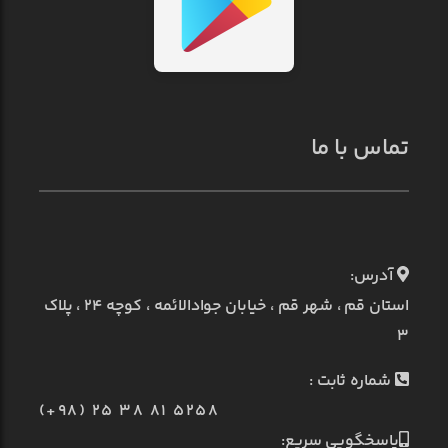
تماس با ما
آدرس:
استان قم ، شهر قم ، خیابان جوادالائمه ، کوچه ۲۴ ، پلاک
۳
شماره ثابت :
(+98) 25 38 81 5258
پاسخگویی سریع: