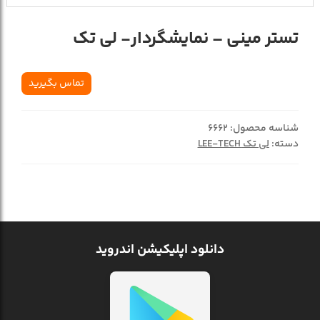
تستر ميني – نمايشگردار- لي تک
تماس بگیرید
شناسه محصول:
6662
دسته:
لی تک LEE-TECH
دانلود اپلیکیشن اندروید