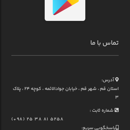
تماس با ما
آدرس:
استان قم ، شهر قم ، خیابان جوادالائمه ، کوچه ۲۴ ، پلاک
۳
شماره ثابت :
(+98) 25 38 81 5258
پاسخگویی سریع: