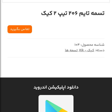
تسمه تايم 206 تيپ 2 کيک
تماس بگیرید
شناسه محصول:
104
دسته:
کیک - Kik
,
تسمه ها
دانلود اپلیکیشن اندروید