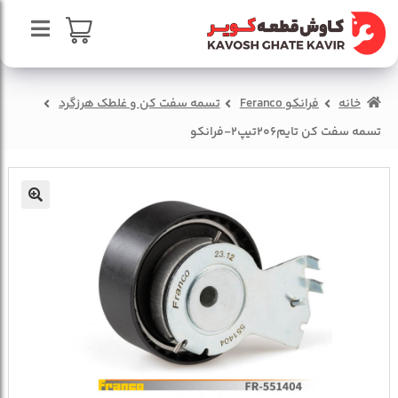
پرش
پرش
به
به
محتوا
ناوبری
صفحه اصلی
سبد خرید
خانه
فرانکو Feranco
تسمه سفت کن و غلطک هرزگرد
درباره ما
تسمه سفت کن تایم206تیپ2-فرانکو
تماس با ما
🔍