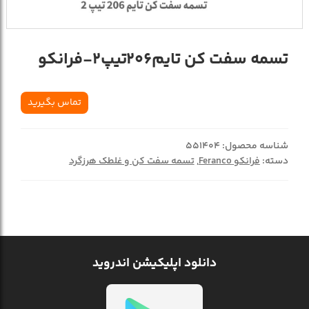
تسمه سفت کن تایم206تیپ2-فرانکو
تماس بگیرید
شناسه محصول:
551404
دسته:
فرانکو Feranco
,
تسمه سفت کن و غلطک هرزگرد
دانلود اپلیکیشن اندروید