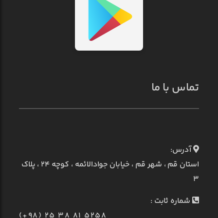
تماس با ما
آدرس:
استان قم ، شهر قم ، خیابان جوادالائمه ، کوچه ۲۴ ، پلاک
۳
شماره ثابت :
(+98) 25 38 81 5258