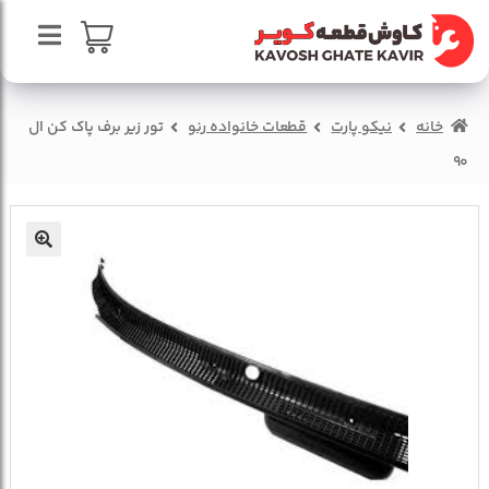
پرش
پرش
به
به
محتوا
ناوبری
صفحه اصلی
سبد خرید
خانه
نیکو پارت
قطعات خانواده رنو
تور زیر برف پاک کن ال
درباره ما
90
تماس با ما
🔍