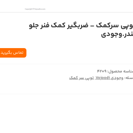
وپی سرکمک – ضربگیر کمک فنر جلو
ندر.وجودی
تماس بگیرید
اسه محصول:
4209
ته:
وجودی Vojoodi
,
توپی سر کمک