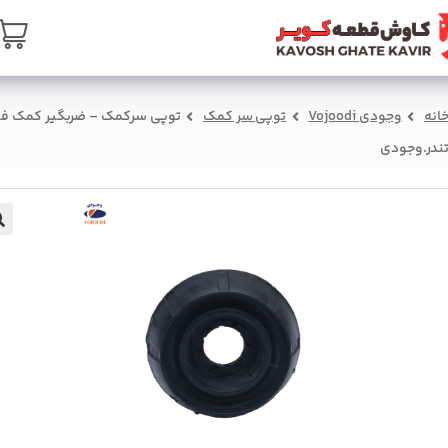
ن
تماس با ما
درباره ما
سبد خرید
صفحه ا
وپی سرکمک – ضربگیر کمک فنر
توپی سر کمک
وجودی Vojoodi
خان
جلو تندر.و
