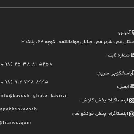
آدرس:
ستان قم ، شهر قم ، خیابان جوادالائمه ، کوچه ۲۴ ، پلاک ۳
شماره ثابت :
(+98) 25 38 81 5258
پاسخگویی سریع:
(+98) 912 748 8995
ایمیل:
info@kavosh-ghate-kavir.ir
اینستاگرام پخش کاوش:
@pakhshkavosh
اینستاگرام پخش فرانکو قم:
@franco.qom