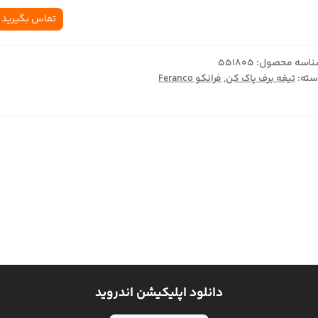
تماس بگیرید
اسه محصول:
551805
ته:
تیغه برف پاک کن
,
فرانکو Feranco
دانلود اپلیکیشن اندروید