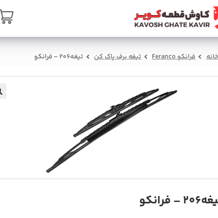
ن
تماس با ما
درباره ما
سبد خرید
صفحه ا
تيغه206 – فرانکو
تیغه برف پاک کن
فرانکو Feranco
خان

تيغه206 – فر