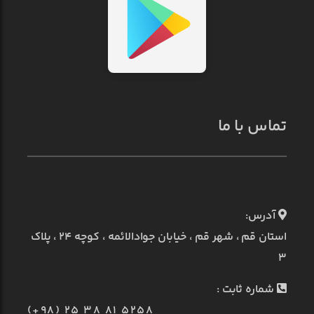
تماس با ما
آدرس:
استان قم ، شهر قم ، خیابان جوادالائمه ، کوچه ۲۴ ، پلاک
۳
شماره ثابت :
(+98) 25 38 81 5258