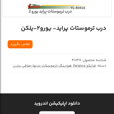
درب ترموستات پراید- یورو2-یلکن
تماس بگیرید
شناسه محصول:
40416
دسته:
فرانکو Feranco
,
هوزینگ-ترموستات-دربها-صافی بنزین
دانلود اپلیکیشن اندروید