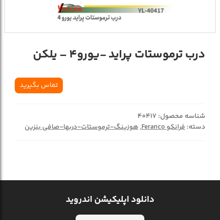
درب ترموستات پراید -یورو4 – یلکن
تماس بگیرید
شناسه محصول:
40417
دسته:
فرانکو Feranco
,
هوزینگ-ترموستات-دربها-صافی بنزین
دانلود اپلیکیشن اندروید