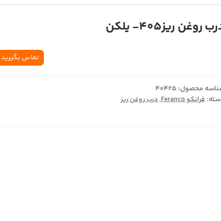
ب روغن ریز405- یلکن
تماس بگیرید
اسه محصول:
40425
ته:
فرانکو Feranco
,
درب روغن ریز