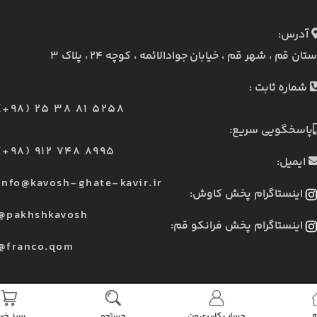
آدرس:
ستان قم ، شهر قم ، خیابان جوادالائمه ، کوچه ۲۴ ، پلاک ۳
شماره ثابت :
(+98) 25 38 81 5258
پاسخگویی سریع:
(+98) 912 748 8995
ایمیل:
info@kavosh-ghate-kavir.ir
اینستاگرام پخش کاوش:
@pakhshkavosh
اینستاگرام پخش فرانکو قم:
@franco.qom
ه
حساب کاربری من
جستجو
سبد خری