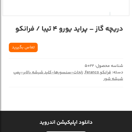
دریچه گاز – پراید یورو 4 تیبا / فرانکو
تماس بگیرید
شناسه محصول:
5022
دسته:
فرانکو Feranco
,
زلجات-سنسورها-کلید شیشه بالابر-پمپ
شیشه شور
دانلود اپلیکیشن اندروید