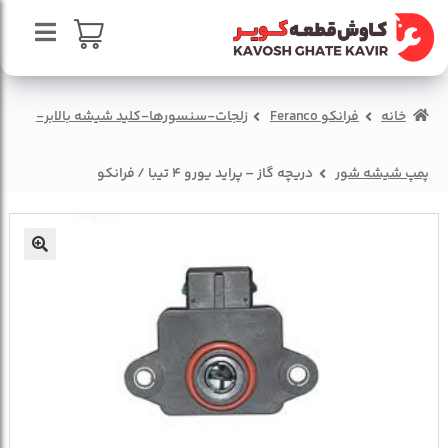
پرش
پرش
به
به
محتوا
ناوبری
صفحه اصلی
سبد خرید
خانه
فرانکو Feranco
زلجات-سنسورها-کلید شیشه بالابر-
درباره ما
تماس با ما
پمپ شیشه شور
دریچه گاز – پراید یورو 4 تیبا / فرانکو
🔍