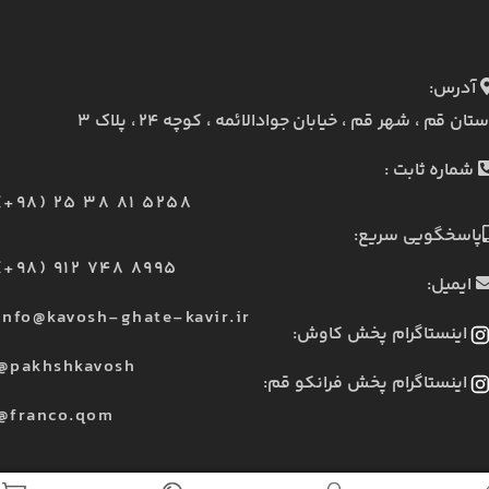
آدرس:
ستان قم ، شهر قم ، خیابان جوادالائمه ، کوچه ۲۴ ، پلاک ۳
شماره ثابت :
(+98) 25 38 81 5258
پاسخگویی سریع:
(+98) 912 748 8995
ایمیل:
info@kavosh-ghate-kavir.ir
اینستاگرام پخش کاوش:
@pakhshkavosh
اینستاگرام پخش فرانکو قم:
@franco.qom