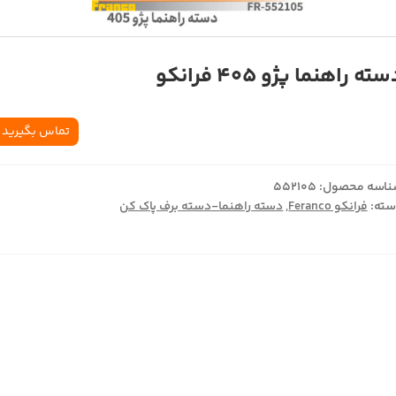
ته راهنما پژو 405 فرانکو
تماس بگیرید
اسه محصول:
552105
ته:
فرانکو Feranco
,
دسته راهنما-دسته برف پاک کن