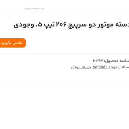
ته موتور دو سرپیچ 206 تیپ 5. وجودی
تماس بگیرید
اسه محصول:
3793
ته:
وجودی Vojoodi
,
دسته موتور