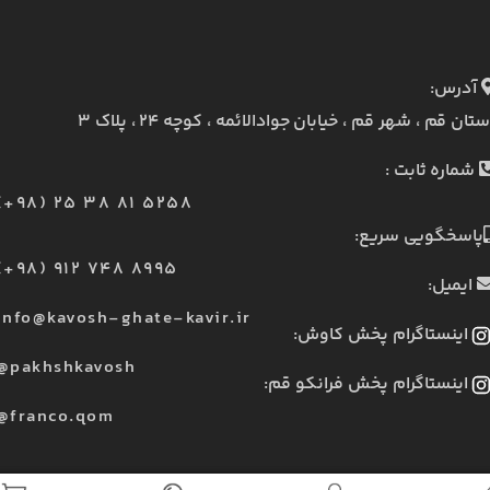
آدرس:
ستان قم ، شهر قم ، خیابان جوادالائمه ، کوچه ۲۴ ، پلاک ۳
شماره ثابت :
(+98) 25 38 81 5258
پاسخگویی سریع:
(+98) 912 748 8995
ایمیل:
info@kavosh-ghate-kavir.ir
اینستاگرام پخش کاوش:
@pakhshkavosh
اینستاگرام پخش فرانکو قم:
@franco.qom