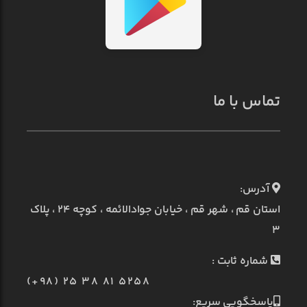
تماس با ما
آدرس:
استان قم ، شهر قم ، خیابان جوادالائمه ، کوچه ۲۴ ، پلاک
۳
شماره ثابت :
(+98) 25 38 81 5258
پاسخگویی سریع: