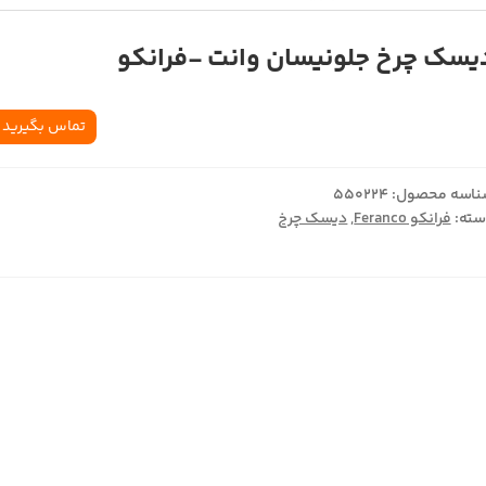
یسک چرخ جلونیسان وانت -فرانکو
تماس بگیرید
اسه محصول:
550224
ته:
فرانکو Feranco
,
دیسک چرخ