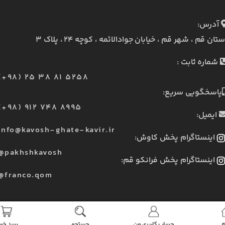
آدرس:
ستان قم ، شهر قم ، خیابان جوادالائمه ، کوچه ۲۴ ، پلاک ۳
شماره ثابت :
(+98) 25 38 81 5258
پاسخگویی سریع:
(+98) 912 748 8995
ایمیل:
info@kavosh-ghate-kavir.ir
اینستاگرام پخش کاوش:
@pakhshkavosh
اینستاگرام پخش فرانکو قم:
@franco.qom
ه
حساب کاربری من
جستجو
سبد خری