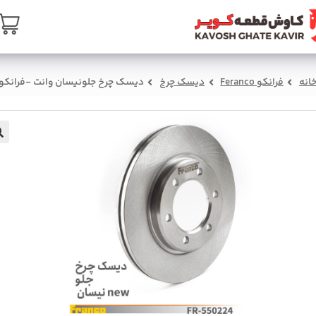
ن
تماس با ما
درباره ما
سبد خرید
صفحه ا
دیسک چرخ جلونیسان وانت -فرانکو
دیسک چرخ
فرانکو Feranco
خان
