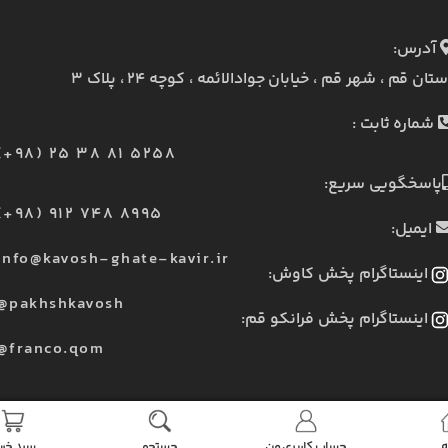
آدرس:
ستان قم ، شهر قم ، خیابان جوادالائمه ، کوچه ۲۴ ، پلاک ۳
شماره ثابت :
(+98) 25 38 81 5258
پاسخگویی سریع:
(+98) 912 748 8995
ایمیل:
info@kavosh-ghate-kavir.ir
اینستاگرام پخش کاوش:
@pakhshkavosh
اینستاگرام پخش فرانکو قم:
@franco.qom
ه
حساب کاربری من
جستجو
سبد خری