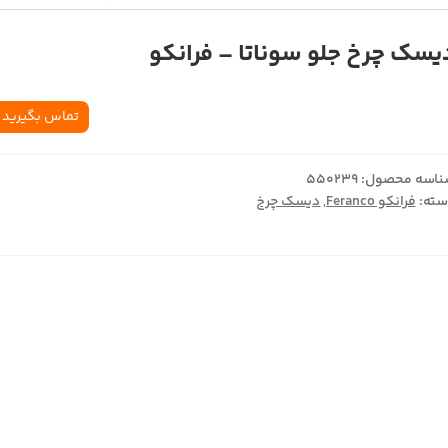
یسک چرخ جلو سوناتا – فرانکو
تماس بگیرید
اسه محصول:
550239
ته:
فرانکو Feranco
,
دیسک چرخ