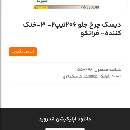
دیسک چرخ جلو 206تیپ2- 3-خنک
کننده- فرانکو
تماس بگیرید
شناسه محصول:
550248
دسته:
فرانکو Feranco
,
دیسک چرخ
دانلود اپلیکیشن اندروید