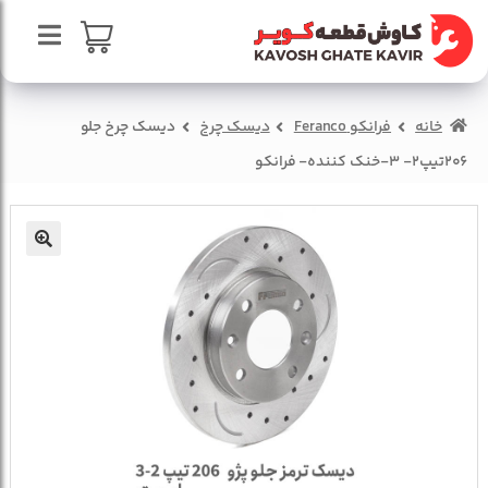
پرش
پرش
به
به
محتوا
ناوبری
صفحه اصلی
سبد خرید
خانه
فرانکو Feranco
دیسک چرخ
دیسک چرخ جلو
درباره ما
206تیپ2- 3-خنک کننده- فرانکو
تماس با ما
🔍