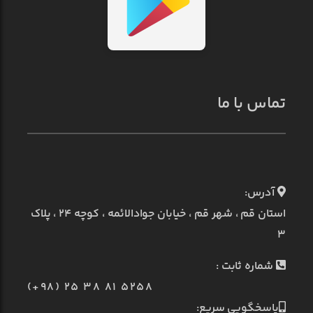
تماس با ما
آدرس:
استان قم ، شهر قم ، خیابان جوادالائمه ، کوچه ۲۴ ، پلاک
۳
شماره ثابت :
(+98) 25 38 81 5258
پاسخگویی سریع: