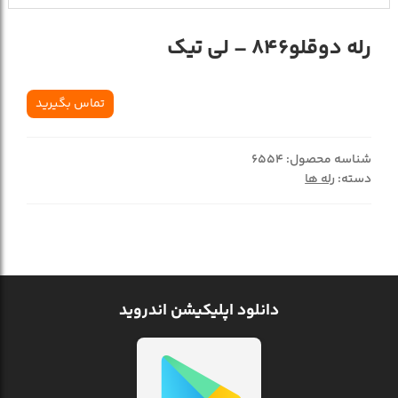
رله دوقلو846 – لی تیک
تماس بگیرید
شناسه محصول:
6554
دسته:
رله ها
دانلود اپلیکیشن اندروید