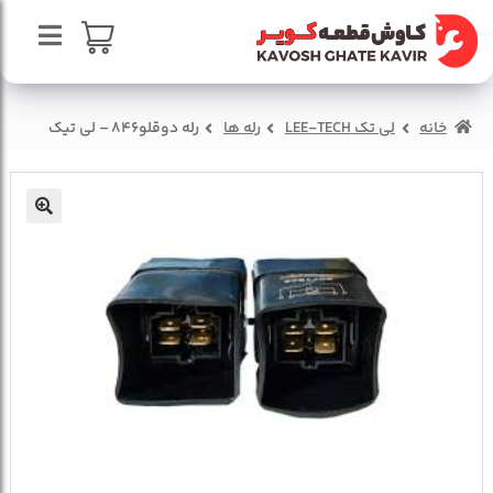
پرش
پرش
به
به
محتوا
ناوبری
صفحه اصلی
سبد خرید
خانه
لی تک LEE-TECH
رله ها
رله دوقلو846 – لی تیک
درباره ما
تماس با ما
🔍