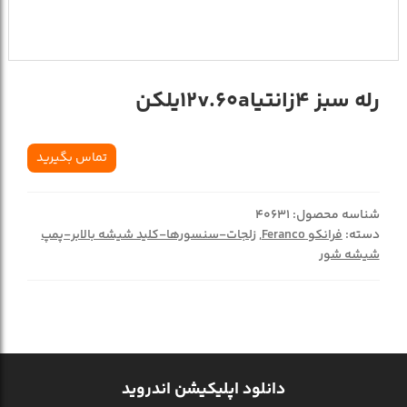
رله سبز 4زانتیا12v.60aیلکن
تماس بگیرید
شناسه محصول:
40631
دسته:
فرانکو Feranco
,
زلجات-سنسورها-کلید شیشه بالابر-پمپ
شیشه شور
دانلود اپلیکیشن اندروید