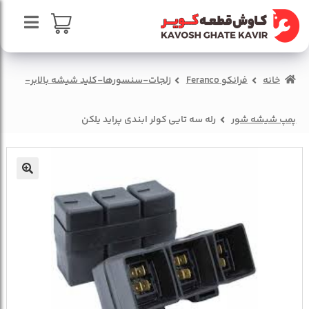
پرش
پرش
به
به
محتوا
ناوبری
صفحه اصلی
سبد خرید
خانه
فرانکو Feranco
زلجات-سنسورها-کلید شیشه بالابر-
درباره ما
تماس با ما
پمپ شیشه شور
رله سه تایی کولر ابندی پراید یلکن
🔍