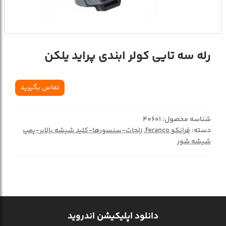
رله سه تایی کولر ابندی پراید یلکن
تماس بگیرید
شناسه محصول:
40601
دسته:
فرانکو Feranco
,
زلجات-سنسورها-کلید شیشه بالابر-پمپ
شیشه شور
دانلود اپلیکیشن اندروید