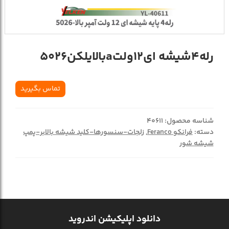
رله4شیشه ای12ولتaبالایلکن5026
تماس بگیرید
شناسه محصول:
40611
دسته:
فرانکو Feranco
,
زلجات-سنسورها-کلید شیشه بالابر-پمپ
شیشه شور
دانلود اپلیکیشن اندروید