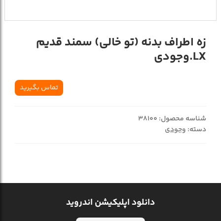
زه اطراف بدنه (تو خالي) سمند قديم
LX.وجودي
تماس بگیرید
شناسه محصول:
38100
دسته:
وجودی
دانلود اپلیکیشن اندروید